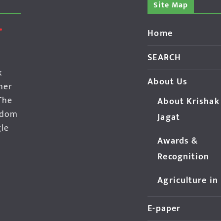
Site Map
Home
SEARCH
k
About Us
her
The
About Krishak
edom
Jagat
gle
Awards &
Recognition
Agriculture in
E-paper