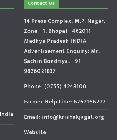
Contact Us
14 Press Complex, M.P. Nagar,
Zone - 1, Bhopal - 462011
Madhya Pradesh INDIA ----
Advertisement Enquiry: Mr.
Sachin Bondriya, +91
9826021837
Phone: (0755) 4248100
Farmer Help Line- 6262166222
 India
Email: info@krishakjagat.org
Website: