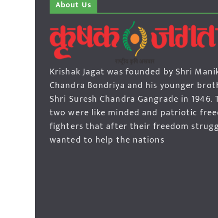
About Us
Krishak Jagat was founded by Shri Mani
Chandra Bondriya and his younger brot
Shri Suresh Chandra Gangrade in 1946. 
two were like minded and patriotic fre
fighters that after their freedom strug
wanted to help the nations