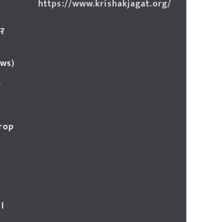
https://www.krishakjagat.org/
ार
ews)
र
Crop
l