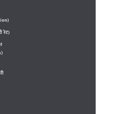
ion)
 रेट)
ार
s)
री