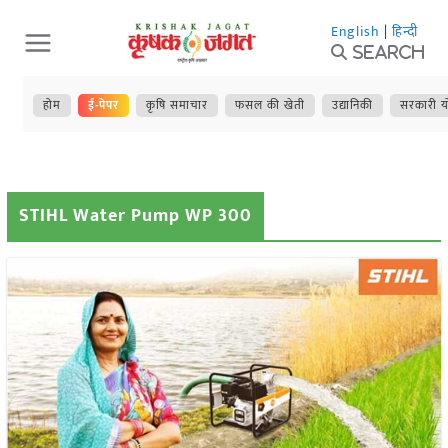
Skip
English
|
हिन्दी
to
Search
content
होम
ई-पेपर
कृषि समाचार
फसल की खेती
उद्यानिकी
सरकारी य
STIHL Water Pump WP 300