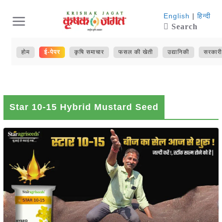
Skip
English
|
हिन्दी
Search
to
content
होम
ई-पेपर
कृषि समाचार
फसल की खेती
उद्यानिकी
सरकारी
Star 10-15 Hybrid Mustard Seed