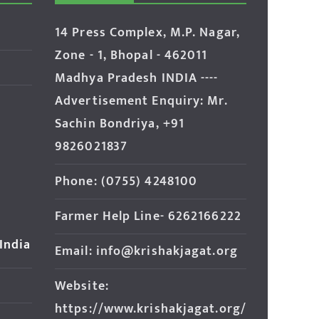
14 Press Complex, M.P. Nagar,
Zone - 1, Bhopal - 462011
Madhya Pradesh INDIA ----
Advertisement Enquiry: Mr.
Sachin Bondriya, +91
9826021837
Phone: (0755) 4248100
Farmer Help Line- 6262166222
 India
Email: info@krishakjagat.org
Website:
https://www.krishakjagat.org/