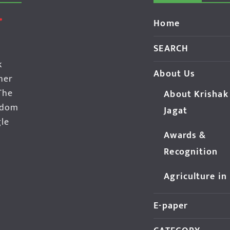
Home
SEARCH
k
About Us
her
The
About Krishak
edom
Jagat
gle
Awards &
Recognition
Agriculture in
E-paper