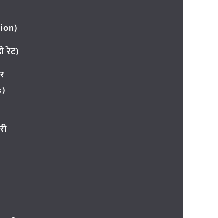
ion)
 रेट)
ार
s)
री