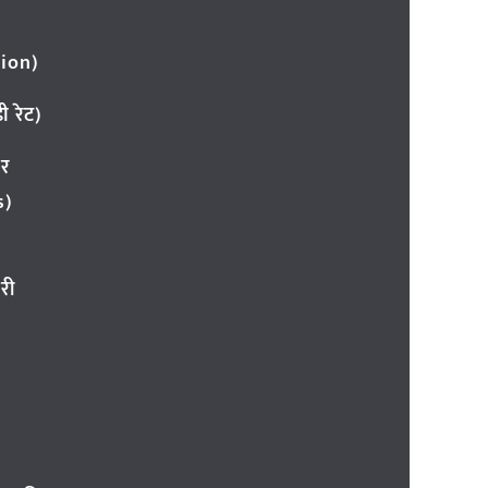
ion)
 रेट)
ार
s)
री