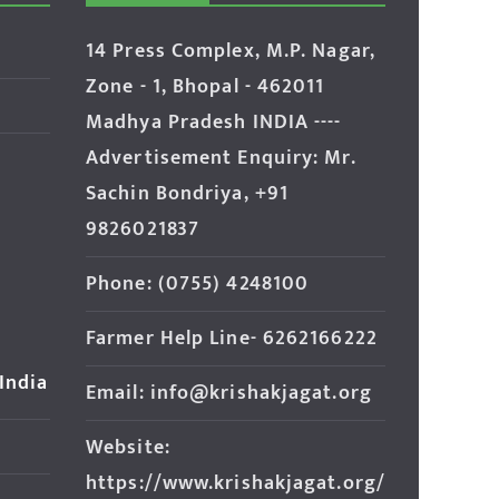
14 Press Complex, M.P. Nagar,
Zone - 1, Bhopal - 462011
Madhya Pradesh INDIA ----
Advertisement Enquiry: Mr.
Sachin Bondriya, +91
9826021837
Phone: (0755) 4248100
Farmer Help Line- 6262166222
 India
Email: info@krishakjagat.org
Website:
https://www.krishakjagat.org/