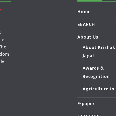
Home
SEARCH
k
About Us
her
The
About Krishak
edom
Jagat
gle
Awards &
Recognition
Agriculture in
E-paper