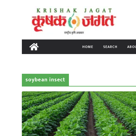
Skip
to
content
HOME
SEARCH
ABO
soybean insect