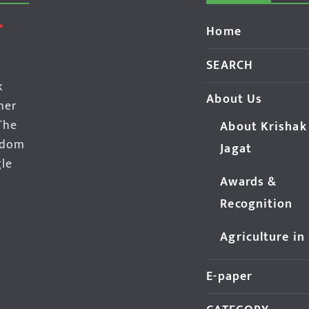
Home
SEARCH
k
About Us
her
The
About Krishak
edom
Jagat
gle
Awards &
Recognition
Agriculture in
E-paper