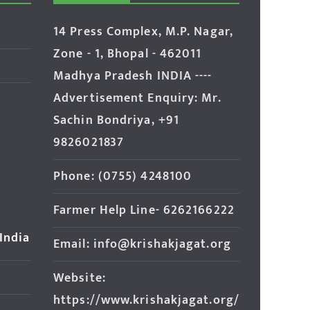
14 Press Complex, M.P. Nagar,
Zone - 1, Bhopal - 462011
Madhya Pradesh INDIA ----
Advertisement Enquiry: Mr.
Sachin Bondriya, +91
9826021837
Phone: (0755) 4248100
Farmer Help Line- 6262166222
 India
Email: info@krishakjagat.org
Website:
https://www.krishakjagat.org/