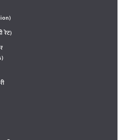
ion)
 रेट)
ार
s)
री