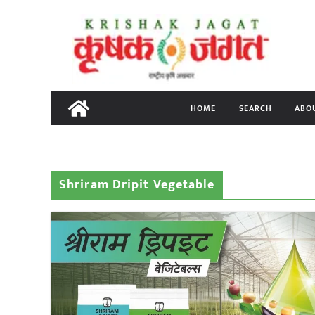
Skip
to
content
HOME
SEARCH
ABO
Shriram Dripit Vegetable