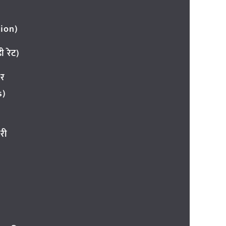
ion)
 रेट)
ार
s)
री