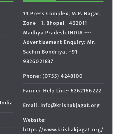
14 Press Complex, M.P. Nagar,
Zone - 1, Bhopal - 462011
Madhya Pradesh INDIA ----
Advertisement Enquiry: Mr.
Sachin Bondriya, +91
9826021837
Phone: (0755) 4248100
Farmer Help Line- 6262166222
 India
Email: info@krishakjagat.org
Website:
https://www.krishakjagat.org/