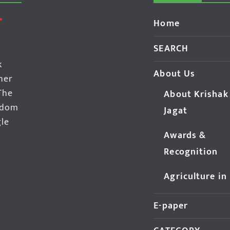
Home
SEARCH
k
About Us
her
The
About Krishak
edom
Jagat
gle
Awards &
Recognition
Agriculture in
E-paper