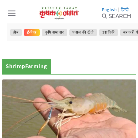
Skip
English
|
हिन्दी
to
Search
content
होम
ई-पेपर
कृषि समाचार
फसल की खेती
उद्यानिकी
सरकारी य
ShrimpFarming