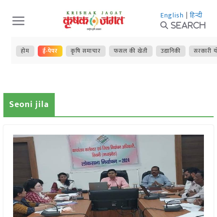
Skip
English
|
हिन्दी
to
Search
content
होम
ई-पेपर
कृषि समाचार
फसल की खेती
उद्यानिकी
सरकारी य
Seoni jila