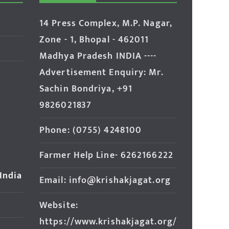
14 Press Complex, M.P. Nagar,
Zone - 1, Bhopal - 462011
Madhya Pradesh INDIA ----
Advertisement Enquiry: Mr.
Sachin Bondriya, +91
9826021837
Phone: (0755) 4248100
Farmer Help Line- 6262166222
 India
Email: info@krishakjagat.org
Website:
https://www.krishakjagat.org/