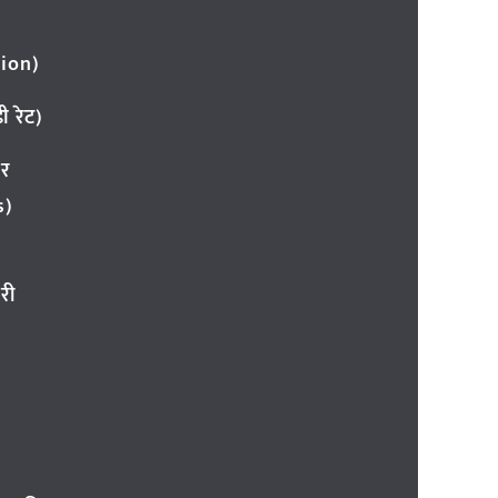
ion)
 रेट)
ार
s)
री