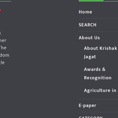
Home
SEARCH
k
About Us
her
The
About Krishak
edom
Jagat
gle
Awards &
Recognition
Agriculture in
E-paper