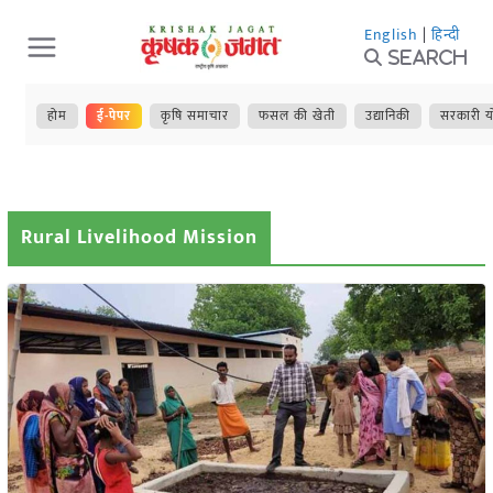
Skip
English
|
हिन्दी
to
Search
content
होम
ई-पेपर
कृषि समाचार
फसल की खेती
उद्यानिकी
सरकारी य
Rural Livelihood Mission