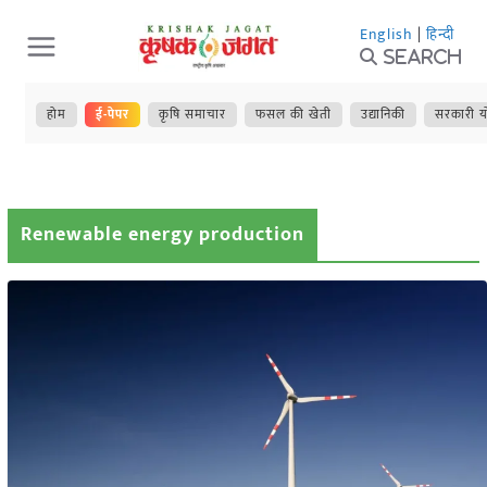
Skip
English
|
हिन्दी
to
Search
content
होम
ई-पेपर
कृषि समाचार
फसल की खेती
उद्यानिकी
सरकारी य
Renewable energy production