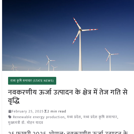
राज्य कृषि समाचार (STATE NEWS)
नवकरणीय ऊर्जा उत्पादन के क्षेत्र में तेज गति से
वृद्धि
February 25, 2025
2 min read
Renewable energy production
,
मध्य प्रदेश
,
मध्य प्रदेश कृषि समाचार
,
मुख्यमंत्री डॉ. मोहन यादव
25 फ़रवरी 2025, भोपाल: नवकरणीय ऊर्जा उत्पादन के