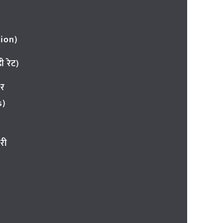
ion)
 रेट)
ार
s)
री