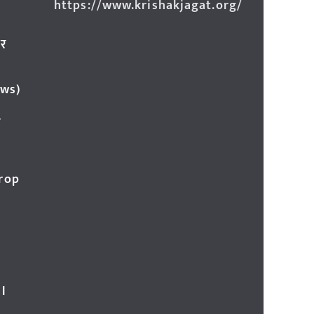
https://www.krishakjagat.org/
ार
ews)
र
Crop
l