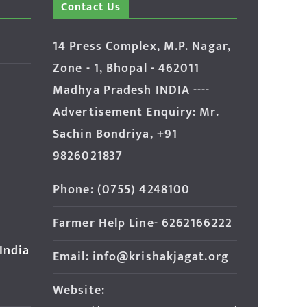
Contact Us
14 Press Complex, M.P. Nagar,
Zone - 1, Bhopal - 462011
Madhya Pradesh INDIA ----
Advertisement Enquiry: Mr.
Sachin Bondriya, +91
9826021837
Phone: (0755) 4248100
Farmer Help Line- 6262166222
 India
Email: info@krishakjagat.org
Website: