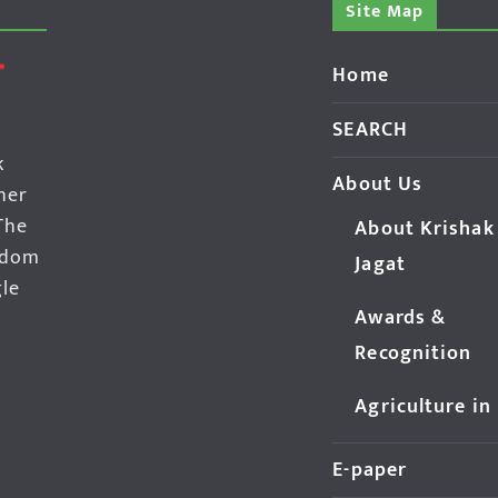
Site Map
Home
SEARCH
k
About Us
her
The
About Krishak
edom
Jagat
gle
Awards &
Recognition
Agriculture in
E-paper