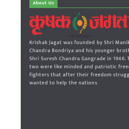
About Us
Krishak Jagat was founded by Shri Mani
Chandra Bondriya and his younger brot
Shri Suresh Chandra Gangrade in 1946. 
two were like minded and patriotic fre
fighters that after their freedom strug
wanted to help the nations