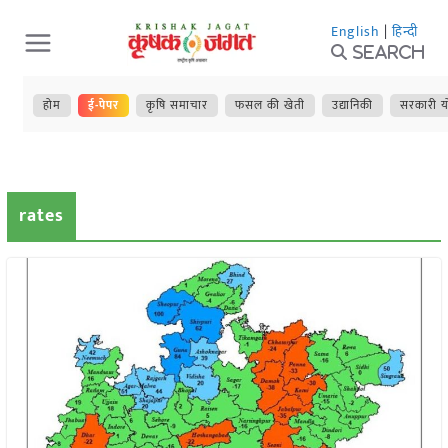
Skip
English
|
हिन्दी
to
Search
content
होम
ई-पेपर
कृषि समाचार
फसल की खेती
उद्यानिकी
सरकारी य
rates