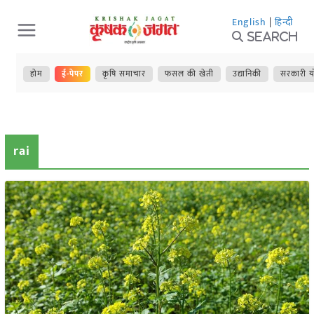
Skip
English
|
हिन्दी
to
Search
content
होम
ई-पेपर
कृषि समाचार
फसल की खेती
उद्यानिकी
सरकारी य
rai