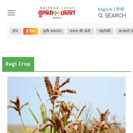
Skip
English
|
हिन्दी
to
Search
content
होम
ई-पेपर
कृषि समाचार
फसल की खेती
उद्यानिकी
सरकारी य
Ragi Crop