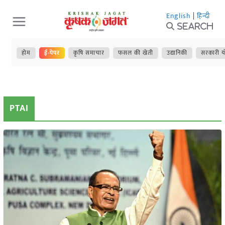
Skip
English
|
हिन्दी
to
Search
content
होम
ई-पेपर
कृषि समाचार
फसल की खेती
उद्यानिकी
सरकारी य
PTAI