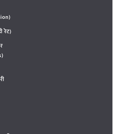
ion)
 रेट)
ार
s)
री