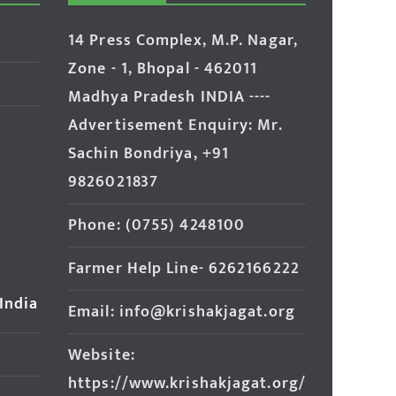
14 Press Complex, M.P. Nagar,
Zone - 1, Bhopal - 462011
Madhya Pradesh INDIA ----
Advertisement Enquiry: Mr.
Sachin Bondriya, +91
9826021837
Phone: (0755) 4248100
Farmer Help Line- 6262166222
 India
Email: info@krishakjagat.org
Website:
https://www.krishakjagat.org/