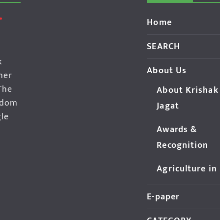
Home
SEARCH
k
About Us
her
The
About Krishak
edom
Jagat
gle
Awards &
Recognition
Agriculture in
E-paper