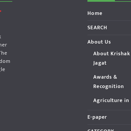
Home
SEARCH
k
About Us
her
The
About Krishak
edom
Jagat
gle
Awards &
Recognition
Agriculture in
E-paper