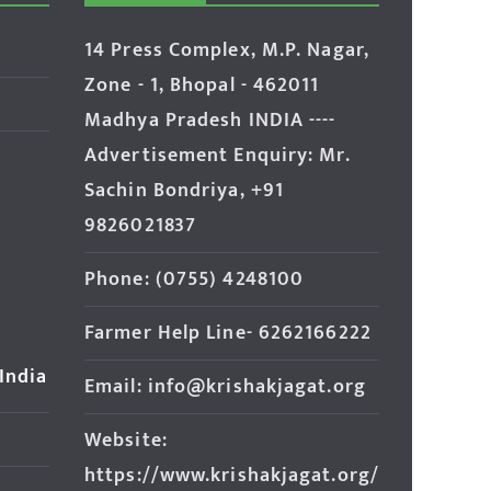
14 Press Complex, M.P. Nagar,
Zone - 1, Bhopal - 462011
Madhya Pradesh INDIA ----
Advertisement Enquiry: Mr.
Sachin Bondriya, +91
9826021837
Phone: (0755) 4248100
Farmer Help Line- 6262166222
 India
Email: info@krishakjagat.org
Website:
https://www.krishakjagat.org/