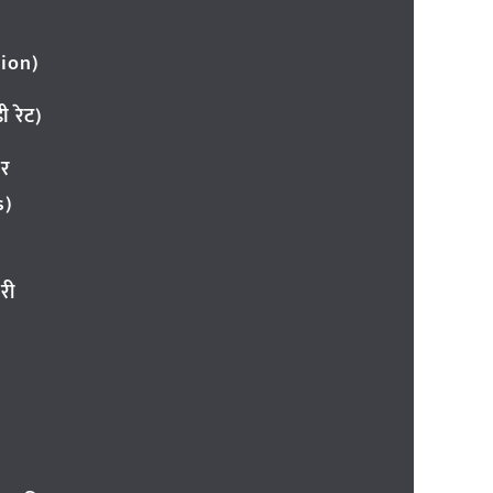
ion)
 रेट)
ार
s)
री