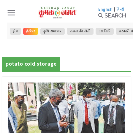
Skip
English
|
हिन्दी
to
Search
content
होम
ई-पेपर
कृषि समाचार
फसल की खेती
उद्यानिकी
सरकारी य
potato cold storage