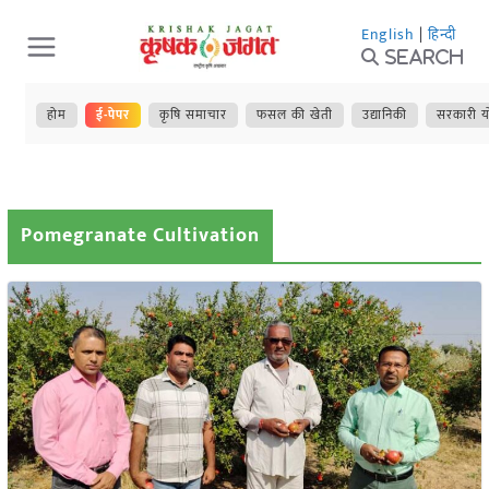
Skip
English
|
हिन्दी
to
Search
content
होम
ई-पेपर
कृषि समाचार
फसल की खेती
उद्यानिकी
सरकारी य
Pomegranate Cultivation