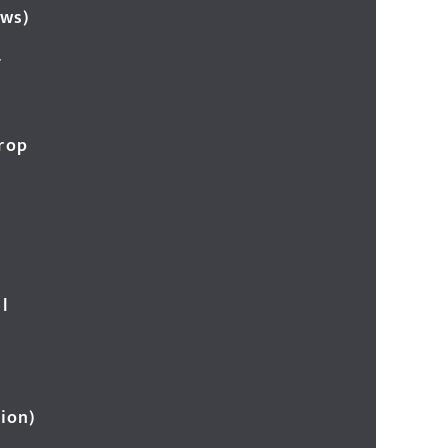
ews)
र
Crop
l
ion)