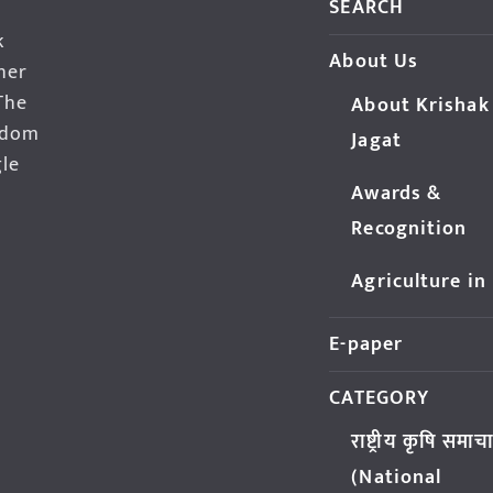
SEARCH
k
About Us
her
The
About Krishak
edom
Jagat
gle
Awards &
Recognition
Agriculture in
E-paper
CATEGORY
राष्ट्रीय कृषि समाच
(National