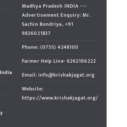
Madhya Pradesh INDIA ----
Advertisement Enquiry: Mr.
Sachin Bondriya, +91
9826021837
Phone: (0755) 4248100
Farmer Help Line- 6262166222
 India
Email: info@krishakjagat.org
Website:
https://www.krishakjagat.org/
ार