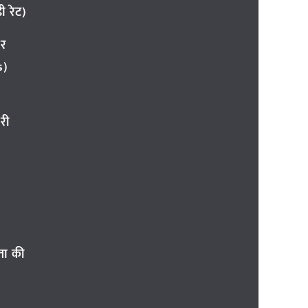
 रेट)
ार
s)
री
ता की