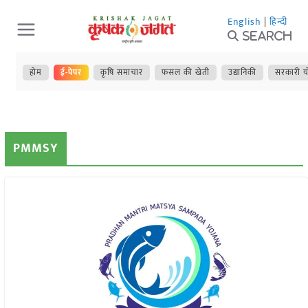
Skip
English
|
हिन्दी
to
Search
content
होम
ई-पेपर
कृषि समाचार
फसल की खेती
उद्यानिकी
सरकारी य
PMMSY