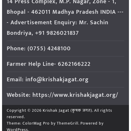
14 Press Complex, M.P. Nagar, Zone - 1,
Bhopal - 462011 Madhya Pradesh INDIA ---
- Advertisement Enquiry: Mr. Sachin
Bondriya, +91 9826021837
Phone: (0755) 4248100
Farmer Help Line- 6262166222
Email: info@krishakjagat.org
Website: https://www.krishakjagat.org/
Copyright © 2026
Krishak Jagat (कृषक जगत)
. All rights
reserved.
Theme:
ColorMag Pro
by ThemeGrill. Powered by
WordPress
.