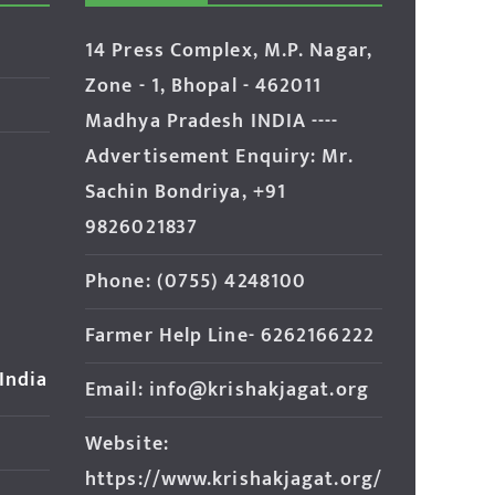
14 Press Complex, M.P. Nagar,
Zone - 1, Bhopal - 462011
Madhya Pradesh INDIA ----
Advertisement Enquiry: Mr.
Sachin Bondriya, +91
9826021837
Phone: (0755) 4248100
Farmer Help Line- 6262166222
 India
Email: info@krishakjagat.org
Website:
https://www.krishakjagat.org/