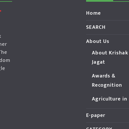
Home
SEARCH
k
About Us
her
The
About Krishak
edom
Jagat
gle
Awards &
Recognition
Agriculture in
E-paper