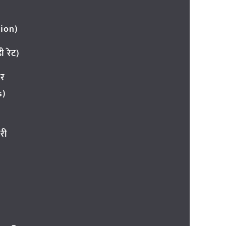
ion)
 रेट)
ार
s)
री