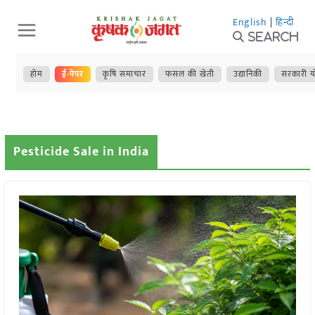
Skip
English
|
हिन्दी
to
Search
content
होम
ई-पेपर
कृषि समाचार
फसल की खेती
उद्यानिकी
सरकारी य
Pesticide Sale in India