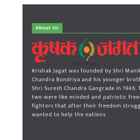
About Us
Krishak Jagat was founded by Shri Mani
Chandra Bondriya and his younger brot
Shri Suresh Chandra Gangrade in 1946. 
two were like minded and patriotic fre
fighters that after their freedom strug
wanted to help the nations