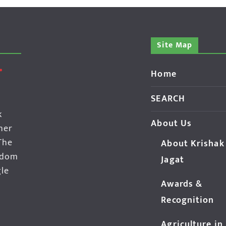
Site Map
Home
SEARCH
k
About Us
her
The
About Krishak
edom
Jagat
gle
Awards &
Recognition
Agriculture in