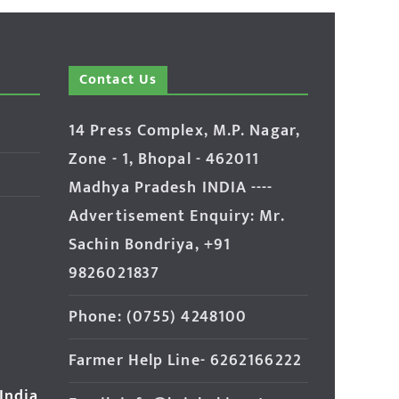
Contact Us
14 Press Complex, M.P. Nagar,
Zone - 1, Bhopal - 462011
Madhya Pradesh INDIA ----
Advertisement Enquiry: Mr.
Sachin Bondriya, +91
9826021837
Phone: (0755) 4248100
Farmer Help Line- 6262166222
 India