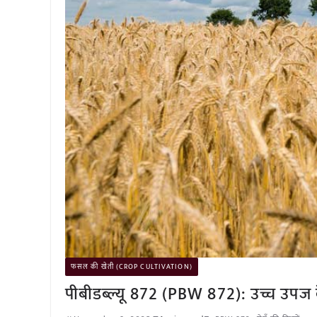
फसल की खेती (CROP CULTIVATION)
पीबीडब्ल्यू 872 (PBW 872): उच्च उपज 