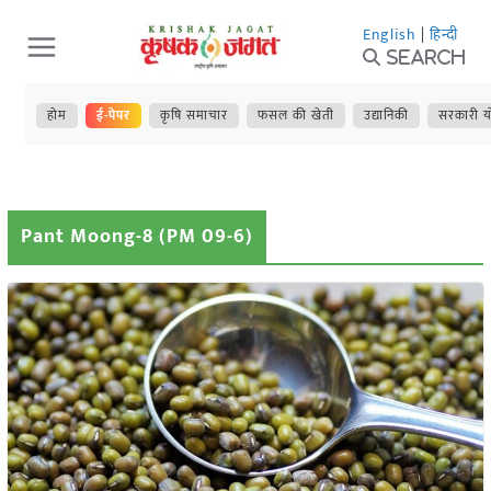
Skip
English
|
हिन्दी
to
Search
content
होम
ई-पेपर
कृषि समाचार
फसल की खेती
उद्यानिकी
सरकारी य
Pant Moong-8 (PM 09-6)