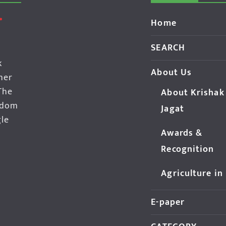
Home
SEARCH
k
About Us
her
The
About Krishak
edom
Jagat
gle
Awards &
Recognition
Agriculture in
E-paper