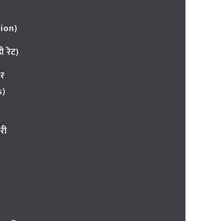
ion)
 रेट)
ार
s)
री