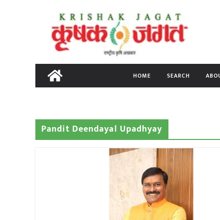
Skip
to
content
HOME
SEARCH
ABO
Pandit Deendayal Upadhyay