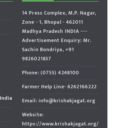
14 Press Complex, M.P. Nagar,
Zone - 1, Bhopal - 462011
Madhya Pradesh INDIA ----
Advertisement Enquiry: Mr.
Sachin Bondriya, +91
9826021837
Phone: (0755) 4248100
Farmer Help Line- 6262166222
 India
Email: info@krishakjagat.org
Website:
https://www.krishakjagat.org/