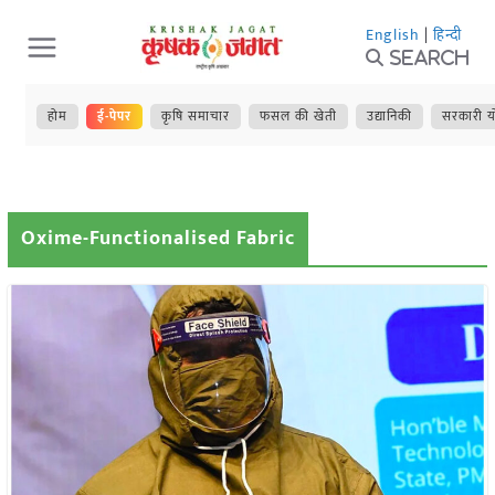
Skip
English
|
हिन्दी
to
Search
content
होम
ई-पेपर
कृषि समाचार
फसल की खेती
उद्यानिकी
सरकारी य
Oxime-Functionalised Fabric