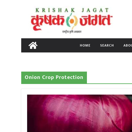
Skip
to
content
HOME
SEARCH
ABO
Onion Crop Protection