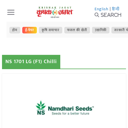
Skip
English
|
हिन्दी
to
Search
content
होम
ई-पेपर
कृषि समाचार
फसल की खेती
उद्यानिकी
सरकारी य
NS 1701 LG (F1) Chilli