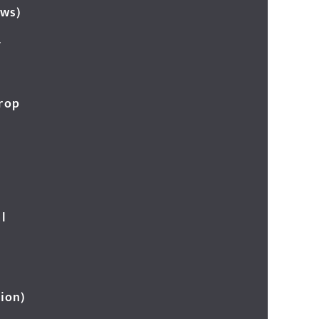
ews)
र
Crop
l
ion)