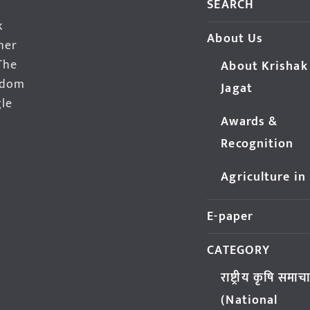
SEARCH
k
About Us
her
The
About Krishak
edom
Jagat
gle
Awards &
Recognition
Agriculture in
E-paper
CATEGORY
राष्ट्रीय कृषि समाच
(National