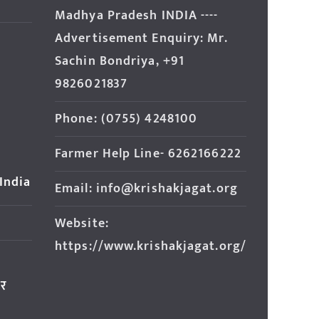
Madhya Pradesh INDIA ----
Advertisement Enquiry: Mr.
Sachin Bondriya, +91
9826021837
Phone: (0755) 4248100
Farmer Help Line- 6262166222
 India
Email: info@krishakjagat.org
Website:
https://www.krishakjagat.org/
ार