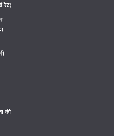
 रेट)
ार
s)
री
ता की