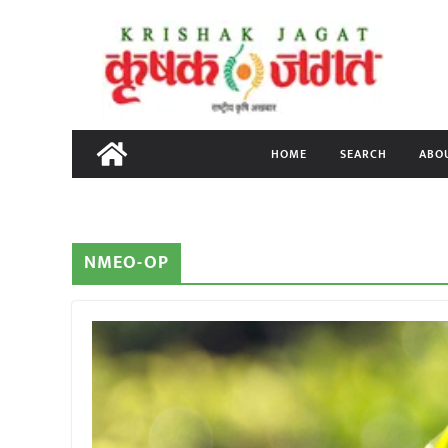
Skip
to
content
HOME
SEARCH
ABO
NMEO-OP