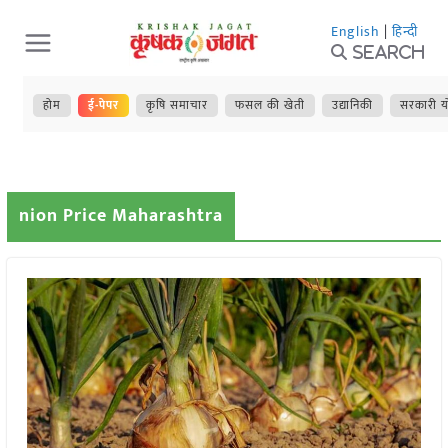
Skip
English
|
हिन्दी
to
Search
content
होम
ई-पेपर
कृषि समाचार
फसल की खेती
उद्यानिकी
सरकारी य
nion Price Maharashtra