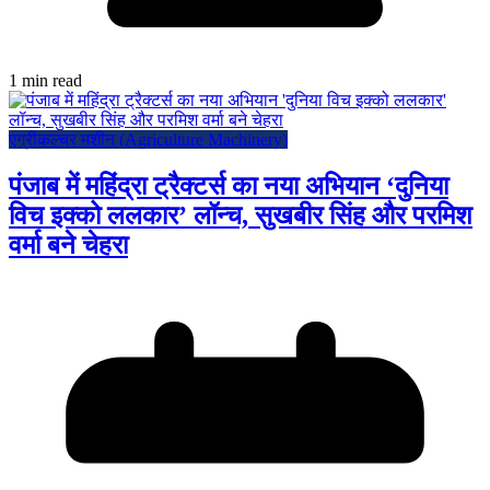
1 min read
एग्रीकल्चर मशीन (Agriculture Machinery)
पंजाब में महिंद्रा ट्रैक्टर्स का नया अभियान ‘दुनिया
विच इक्को ललकार’ लॉन्च, सुखबीर सिंह और परमिश
वर्मा बने चेहरा