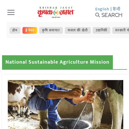
Skip
English
|
हिन्दी
to
Search
content
होम
ई-पेपर
कृषि समाचार
फसल की खेती
उद्यानिकी
सरकारी य
National Sustainable Agriculture Mission