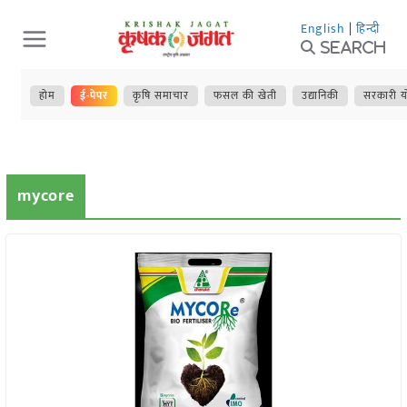
Skip
English
|
हिन्दी
to
Search
content
होम
ई-पेपर
कृषि समाचार
फसल की खेती
उद्यानिकी
सरकारी य
mycore