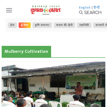
Skip
English
|
हिन्दी
to
Search
content
होम
ई-पेपर
कृषि समाचार
फसल की खेती
उद्यानिकी
सरकारी य
Mulberry Cultivation