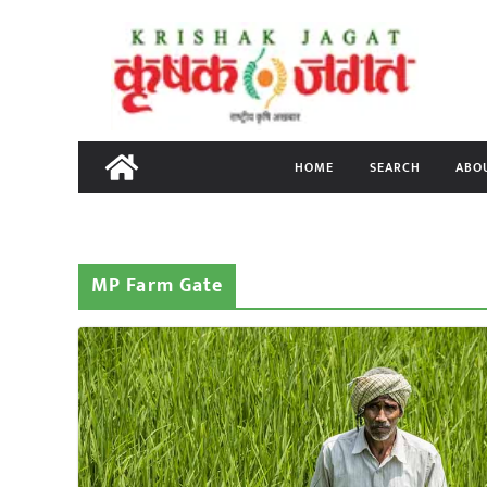
Skip
to
content
HOME
SEARCH
ABO
MP Farm Gate