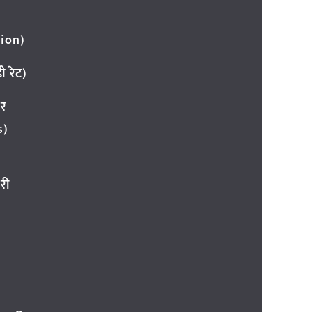
ion)
 रेट)
ार
s)
री