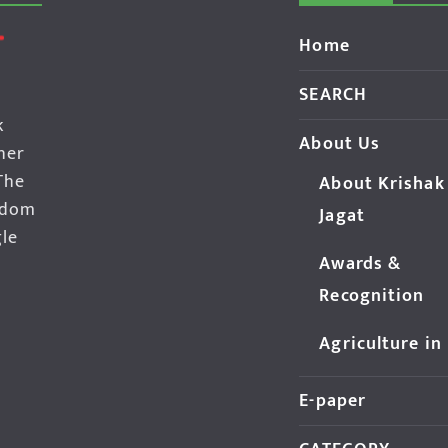
Home
SEARCH
k
About Us
her
The
About Krishak
edom
Jagat
gle
Awards &
Recognition
Agriculture in
E-paper