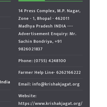
14 Press Complex, M.P. Nagar,
Zone - 1, Bhopal - 462011
Madhya Pradesh INDIA ----
Advertisement Enquiry: Mr.
Sachin Bondriya, +91
9826021837
Phone: (0755) 4248100
Farmer Help Line- 6262166222
 India
Email: info@krishakjagat.org
Website:
https://www.krishakjagat.org/