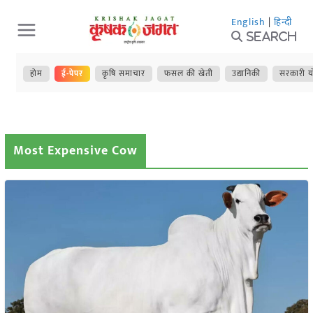
Skip
English
|
हिन्दी
to
Search
content
होम
ई-पेपर
कृषि समाचार
फसल की खेती
उद्यानिकी
सरकारी य
Most Expensive Cow