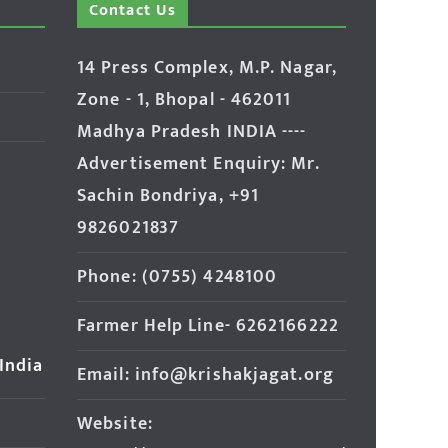
Contact Us
14 Press Complex, M.P. Nagar,
Zone - 1, Bhopal - 462011
Madhya Pradesh INDIA ----
Advertisement Enquiry: Mr.
Sachin Bondriya, +91
9826021837
Phone: (0755) 4248100
Farmer Help Line- 6262166222
 India
Email: info@krishakjagat.org
Website: