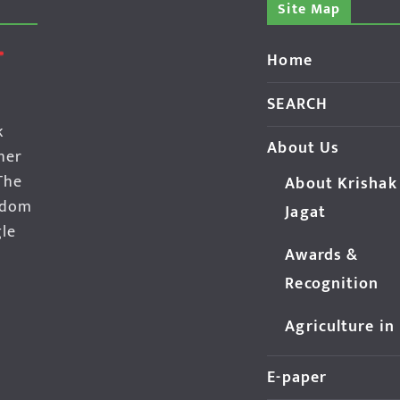
Site Map
Home
SEARCH
k
About Us
her
The
About Krishak
edom
Jagat
gle
Awards &
Recognition
Agriculture in
E-paper