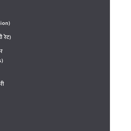
ion)
 रेट)
ार
s)
री