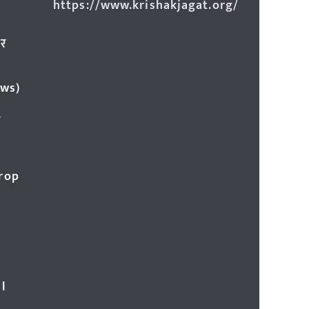
https://www.krishakjagat.org/
ार
ews)
र
Crop
l