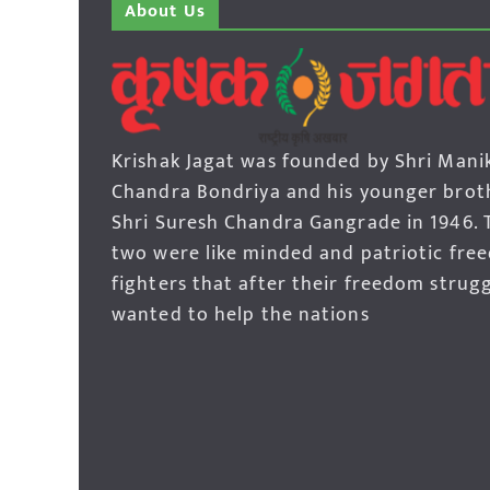
About Us
Krishak Jagat was founded by Shri Mani
Chandra Bondriya and his younger brot
Shri Suresh Chandra Gangrade in 1946. 
two were like minded and patriotic fre
fighters that after their freedom strug
wanted to help the nations