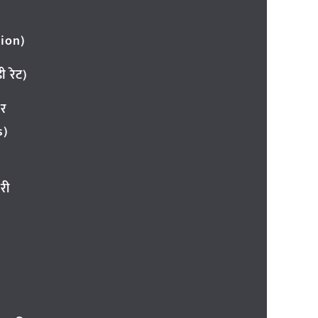
ion)
 रेट)
ार
s)
री