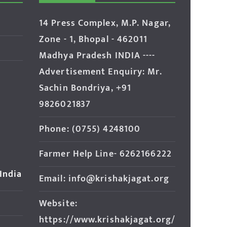
14 Press Complex, M.P. Nagar,
Zone - 1, Bhopal - 462011
Madhya Pradesh INDIA ----
Advertisement Enquiry: Mr.
Sachin Bondriya, +91
9826021837
Phone: (0755) 4248100
Farmer Help Line- 6262166222
 India
Email: info@krishakjagat.org
Website:
https://www.krishakjagat.org/