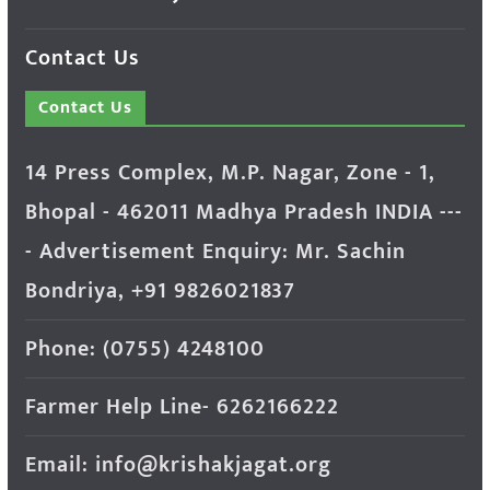
Contact Us
Contact Us
14 Press Complex, M.P. Nagar, Zone - 1,
Bhopal - 462011 Madhya Pradesh INDIA ---
- Advertisement Enquiry: Mr. Sachin
Bondriya, +91 9826021837
Phone: (0755) 4248100
Farmer Help Line- 6262166222
Email: info@krishakjagat.org