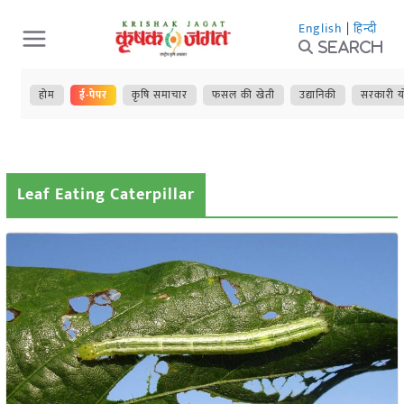
Skip
English
|
हिन्दी
to
Search
content
होम
ई-पेपर
कृषि समाचार
फसल की खेती
उद्यानिकी
सरकारी य
Leaf Eating Caterpillar