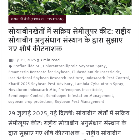
फसल की खेती (CROP CULTIVATION)
सोयाबीनखेतों में सक्रिय सेमीलूपर कीट: राष्ट्रीय
सोयाबीन अनुसंधान संस्थान के द्वारा सुझाए
गए शीर्ष कीटनाशक
July 29, 2025
3 min read
Broflanilide SC
,
Chlorantraniliprole Soybean Spray
,
Emamectin Benzoate for Soybean
,
Flubendiamide Insecticide
,
Icar National Soybean Research Institute
,
Indoxacarb Pest Control
,
Kharif 2025 Soybean Pest Advisory
,
Lambda-Cyhalothrin Spray
,
Novaluron Indoxacarb Mix
,
Profenophos Insecticide
,
Semilooper Control
,
Semilooper Infestation Management
,
soybean crop protection
,
Soybean Pest Management
29 जुलाई 2025, नई दिल्ली: सोयाबीन खेतों में सक्रिय
सेमीलूपर कीट: राष्ट्रीय सोयाबीन अनुसंधान संस्थान के
द्वारा सुझाए गए शीर्ष कीटनाशक – राष्ट्रीय सोयाबीन