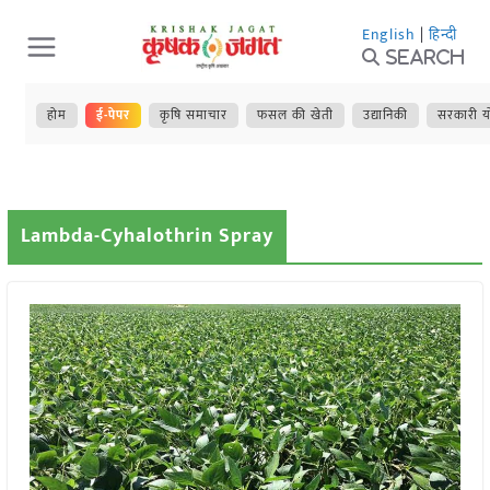
Skip
English
|
हिन्दी
to
Search
content
होम
ई-पेपर
कृषि समाचार
फसल की खेती
उद्यानिकी
सरकारी य
Lambda-Cyhalothrin Spray