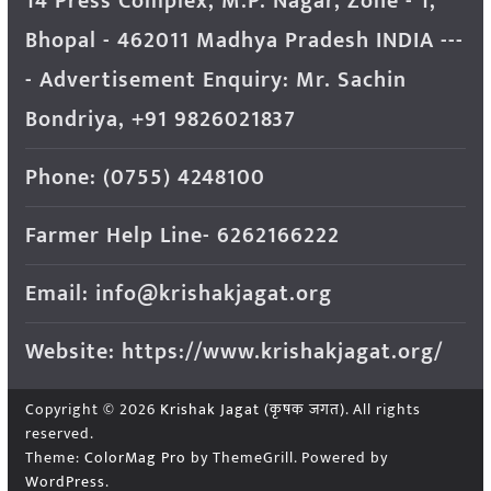
14 Press Complex, M.P. Nagar, Zone - 1,
Bhopal - 462011 Madhya Pradesh INDIA ---
- Advertisement Enquiry: Mr. Sachin
Bondriya, +91 9826021837
Phone: (0755) 4248100
Farmer Help Line- 6262166222
Email: info@krishakjagat.org
Website: https://www.krishakjagat.org/
Copyright © 2026
Krishak Jagat (कृषक जगत)
. All rights
reserved.
Theme:
ColorMag Pro
by ThemeGrill. Powered by
WordPress
.