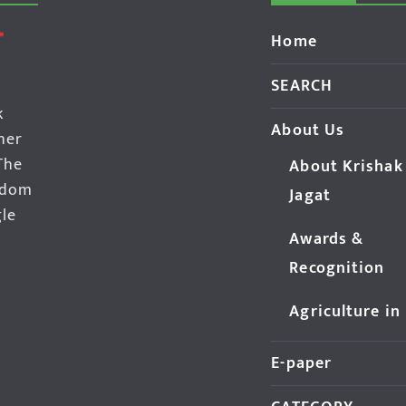
Home
SEARCH
k
About Us
her
The
About Krishak
edom
Jagat
gle
Awards &
Recognition
Agriculture in
E-paper