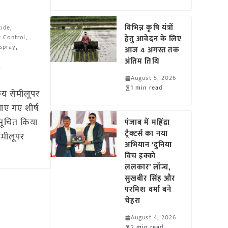
विभिन्न कृषि यंत्रों
cide
,
t Control
,
हेतु आवेदन के लिए
Spray
,
आज 4 अगस्त तक
अंतिम तिथि
,
August 5, 2026
1 min read
िय सेमीलूपर
झाए गए शीर्ष
 सूचित किया
पंजाब में महिंद्रा
ट्रैक्टर्स का नया
ेमीलूपर
अभियान ‘दुनिया
विच इक्को
ललकार’ लॉन्च,
सुखबीर सिंह और
परमिश वर्मा बने
चेहरा
August 4, 2026
2 min read