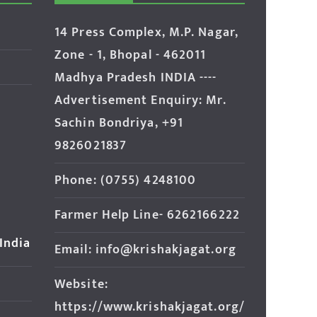
14 Press Complex, M.P. Nagar,
Zone - 1, Bhopal - 462011
Madhya Pradesh INDIA ----
Advertisement Enquiry: Mr.
Sachin Bondriya, +91
9826021837
Phone: (0755) 4248100
Farmer Help Line- 6262166222
 India
Email: info@krishakjagat.org
Website:
https://www.krishakjagat.org/