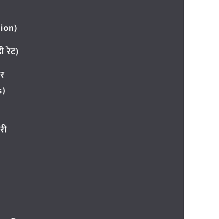
ion)
 रेट)
ार
s)
री