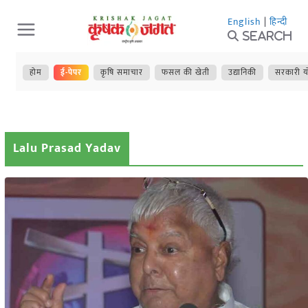
Skip
English
|
हिन्दी
to
Search
content
होम
ई-पेपर
कृषि समाचार
फसल की खेती
उद्यानिकी
सरकारी य
Lalu Prasad Yadav