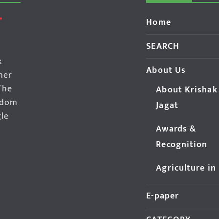
Home
SEARCH
k
About Us
her
The
About Krishak
edom
Jagat
gle
Awards &
Recognition
Agriculture in
E-paper