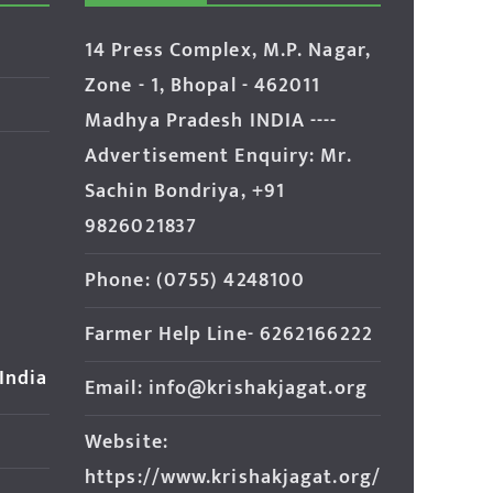
14 Press Complex, M.P. Nagar,
Zone - 1, Bhopal - 462011
Madhya Pradesh INDIA ----
Advertisement Enquiry: Mr.
Sachin Bondriya, +91
9826021837
Phone: (0755) 4248100
Farmer Help Line- 6262166222
 India
Email: info@krishakjagat.org
Website:
https://www.krishakjagat.org/