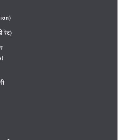
ion)
 रेट)
ार
s)
री