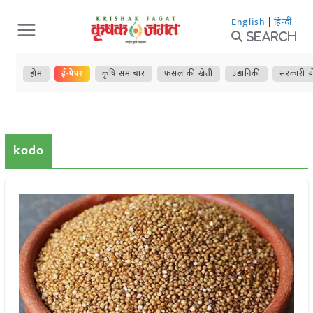
Skip
English
|
हिन्दी
to
Search
content
होम
ई-पेपर
कृषि समाचार
फसल की खेती
उद्यानिकी
सरकारी य
kodo