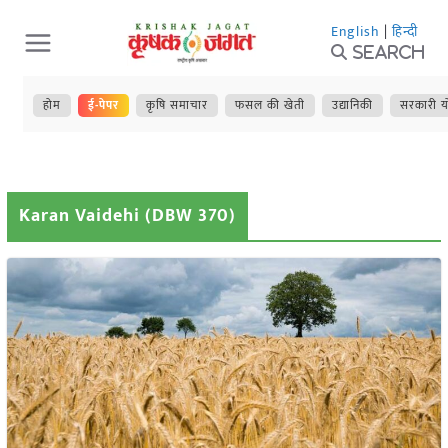
Skip
English
|
हिन्दी
to
Search
content
होम
ई-पेपर
कृषि समाचार
फसल की खेती
उद्यानिकी
सरकारी य
Karan Vaidehi (DBW 370)