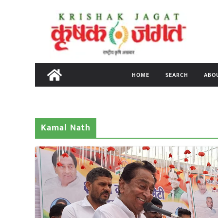
Skip
to
content
HOME
SEARCH
ABO
Kamal Nath