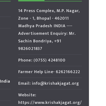
14 Press Complex, M.P. Nagar,
Zone - 1, Bhopal - 462011
Madhya Pradesh INDIA ----
Advertisement Enquiry: Mr.
Sachin Bondriya, +91
9826021837
Phone: (0755) 4248100
Farmer Help Line- 6262166222
 India
Email: info@krishakjagat.org
Website:
https://www.krishakjagat.org/