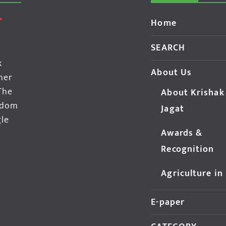
Home
SEARCH
k
About Us
her
The
About Krishak
edom
Jagat
gle
Awards &
Recognition
Agriculture in
E-paper