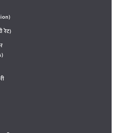
ion)
 रेट)
ार
s)
री